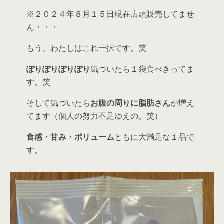
※２０２４年８月１５日現在店頭販売してませ
ん・・・
もう、わたしはこれ一択です。笑
ぽりぽりぽりぽり
気づいたら１袋食べきってま
す。笑
そして気づいたら
お腹の周りに脂肪さん
が増え
てます（個人の努力不足ゆえの。笑）
食感・甘み・ボリューム
ともに大満足な１品で
す。